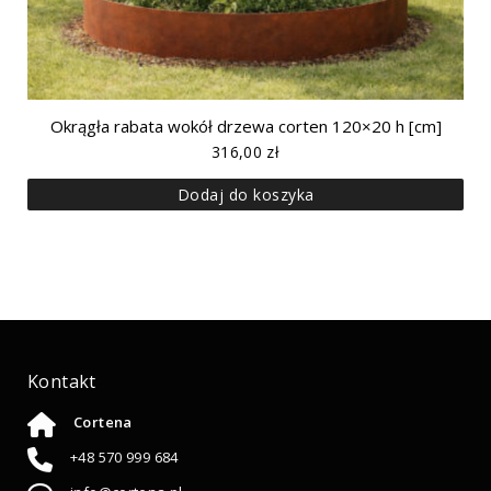
Okrągła rabata wokół drzewa corten 120×20 h [cm]
316,00
zł
Dodaj do koszyka
Kontakt
Cortena
+48 570 999 684