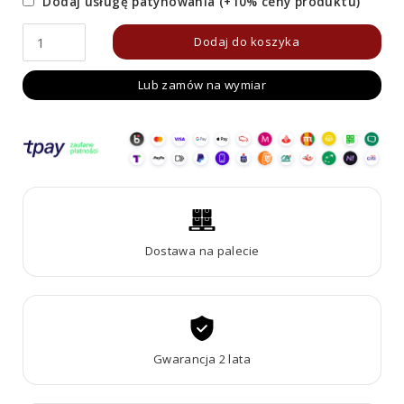
Dodaj usługę patynowania (+10% ceny produktu)
ilość
Dodaj do koszyka
Border
Lub zamów na wymiar
90R250
W
Dostawa na palecie
Gwarancja 2 lata