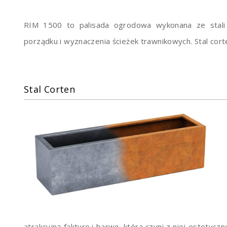
RIM 1500 to palisada ogrodowa wykonana ze stali
porządku i wyznaczenia ścieżek trawnikowych. Stal cort
Stal Corten
atrakcyjną fakturę i barwę, która czyni z niej estetyc