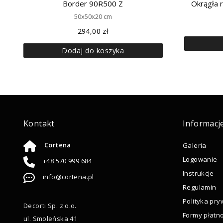
Border 90R500 Z
Okrągła 
50x50x20 cm
294,00
zł
Dodaj do koszyka
Kontakt
Informacj
Cortena
Galeria
Logowanie
+48 570 999 684
Instrukcje
info@cortena.pl
Regulamin
Polityka pry
Decorti Sp. z o.o.
Formy płatno
ul. Smoleńska 41