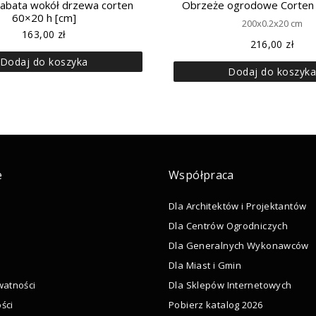
rabata wokół drzewa corten
Obrzeże ogrodowe Corten
60×20 h [cm]
200x0.2x20 cm
163,00
zł
216,00
zł
Dodaj do koszyka
Dodaj do koszyk
e
Współpraca
Dla Architektów i Projektantów
Dla Centrów Ogrodniczych
Dla Generalnych Wykonawców
Dla Miast i Gmin
watności
Dla Sklepów Internetowych
ści
Pobierz katalog 2026