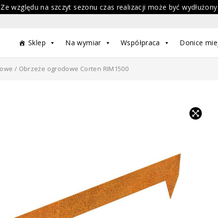
 Ze względu na szczyt sezonu czas realizacji może być wydłużony
Sklep
Na wymiar
Współpraca
Donice mie
dowe
/ Obrzeże ogrodowe Corten RIM1500