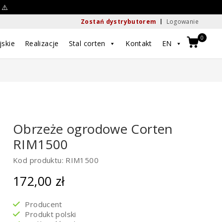
 ⚠️
Zostań dystrybutorem
Logowanie
0
jskie
Realizacje
Stal corten
Kontakt
EN
Obrzeże ogrodowe Corten
RIM1500
Kod produktu: RIM1500
172,00
zł
Producent
Produkt polski