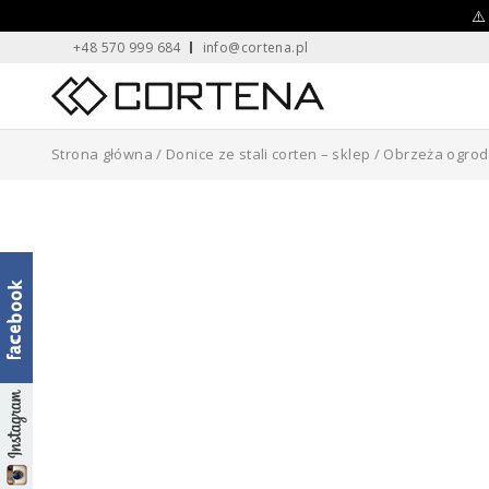
Skip
⚠️
+48 570 999 684
info@cortena.pl
to
content
Home
Strona główna
/
Donice ze stali corten – sklep
/
Obrzeża ogro