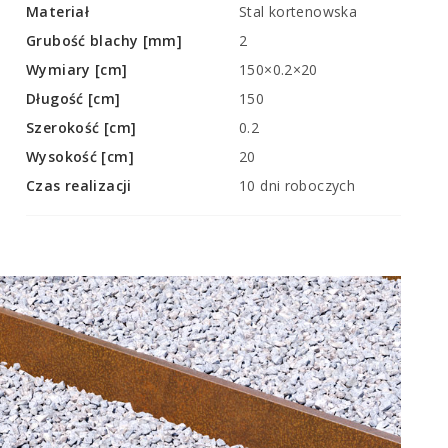
Materiał
Stal kortenowska
Grubość blachy [mm]
2
Wymiary [cm]
150×0.2×20
Długość [cm]
150
Szerokość [cm]
0.2
Wysokość [cm]
20
Czas realizacji
10 dni roboczych