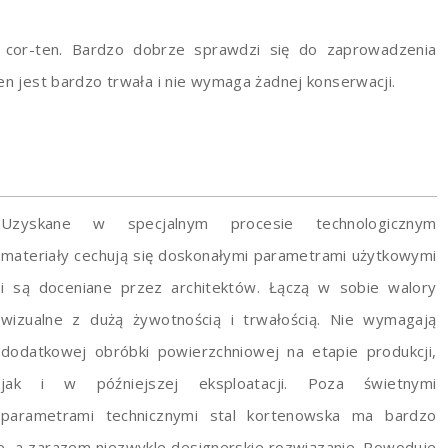
 cor-ten. Bardzo dobrze sprawdzi się do zaprowadzenia
en jest bardzo trwała i nie wymaga żadnej konserwacji.
Uzyskane w specjalnym procesie technologicznym
materiały cechują się doskonałymi parametrami użytkowymi
i są doceniane przez architektów. Łączą w sobie walory
wizualne z dużą żywotnością i trwałością. Nie wymagają
dodatkowej obróbki powierzchniowej na etapie produkcji,
jak i w późniejszej eksploatacji. Poza świetnymi
parametrami technicznymi stal kortenowska ma bardzo
zne, a zarazem niezwykle designerskie rozwiązanie. Powoduje