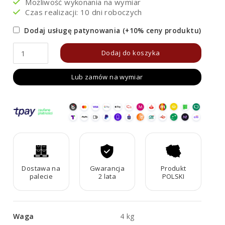
Możliwość wykonania na wymiar
Czas realizacji: 10 dni roboczych
Dodaj usługę patynowania (+10% ceny produktu)
ilość
Dodaj do koszyka
Obrzeże
Lub zamów na wymiar
ogrodowe
Corten
RIM1500
Dostawa na
Gwarancja
Produkt
palecie
2 lata
POLSKI
Waga
4 kg