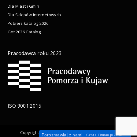
Dla Miast i Gmin
Dla Sklepów Internetowych
Pobierz katalog 2026
Get 2026 Catalog
Pracodawca roku 2023
ISO 9001:2015
Copyright © 2017 Cortena – Wykonanie:
ASIVO.PL
Porozmawiaj z nami
Czat z
Firmao.pl
CRM