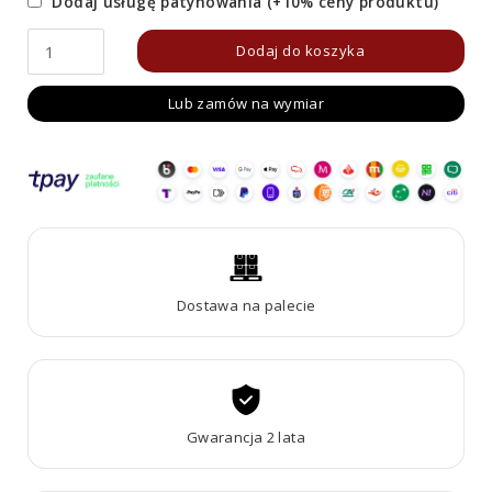
Dodaj usługę patynowania (+10% ceny produktu)
ilość
Dodaj do koszyka
Border
Lub zamów na wymiar
90R500
Z
Dostawa na palecie
Gwarancja 2 lata