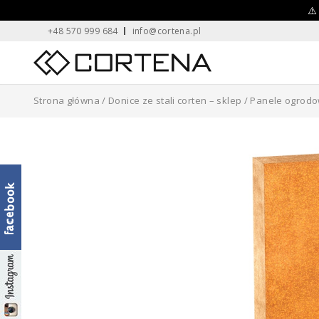
Skip
⚠️
+48 570 999 684
info@cortena.pl
to
content
Home
Strona główna
/
Donice ze stali corten – sklep
/
Panele ogrod