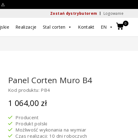
 ⚠️
Zostań dystrybutorem
Logowanie
0
jskie
Realizacje
Stal corten
Kontakt
EN
Panel Corten Muro B4
Kod produktu: PB4
1 064,00
zł
Producent
Produkt polski
Możliwość wykonania na wymiar
Czas realizacji: 10 dni roboczych