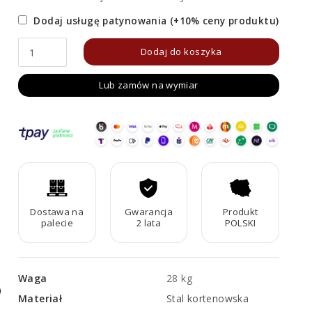
Dodaj usługę patynowania (+10% ceny produktu)
ilość
Dodaj do koszyka
Panel
Lub zamów na wymiar
Corten
Muro
B4
Dostawa na
Gwarancja
Produkt
palecie
2 lata
POLSKI
Waga
28 kg
Materiał
Stal kortenowska