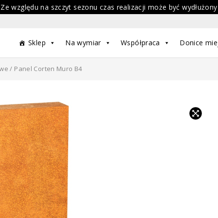
 Ze względu na szczyt sezonu czas realizacji może być wydłużony
Sklep
Na wymiar
Współpraca
Donice mie
owe
/ Panel Corten Muro B4