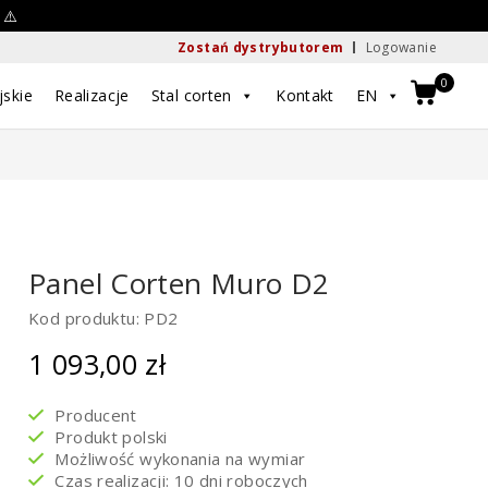
 ⚠️
Zostań dystrybutorem
Logowanie
0
jskie
Realizacje
Stal corten
Kontakt
EN
Panel Corten Muro D2
Kod produktu: PD2
1 093,00
zł
Producent
Produkt polski
Możliwość wykonania na wymiar
Czas realizacji: 10 dni roboczych