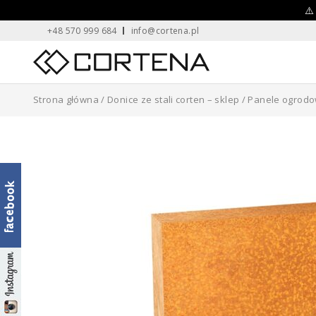
Skip
⚠️
+48 570 999 684
info@cortena.pl
to
content
Home
Strona główna
/
Donice ze stali corten – sklep
/
Panele ogrod