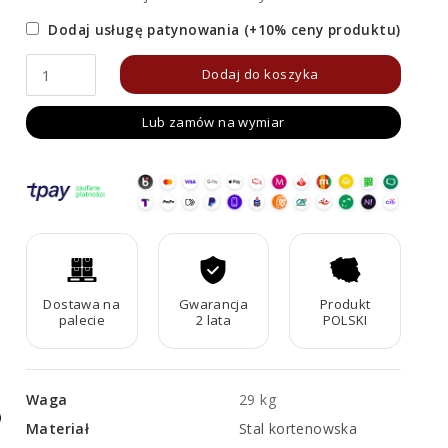
Dodaj usługę patynowania (+10% ceny produktu)
ilość
Dodaj do koszyka
Panel
Lub zamów na wymiar
Corten
Muro
D2
Dostawa na
Gwarancja
Produkt
palecie
2 lata
POLSKI
Waga
29 kg
Materiał
Stal kortenowska