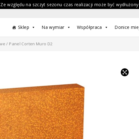
 Ze względu na szczyt sezonu czas realizacji może być wydłużony
Sklep
Na wymiar
Współpraca
Donice mie
owe
/ Panel Corten Muro D2