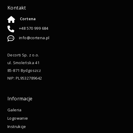
Kontakt
Cortena
+48 570 999 684
info@cortena.pl
Decorti Sp. z o.o.
ul. Smoleńska 41
85-871 Bydgoszcz
NIP: PL9532789642
Informacje
Galeria
Logowanie
Instrukcje